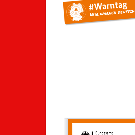
FF LIENSFELD-KIEKBUSCH
FF THÜRK
JUGENDFEUERWEHR