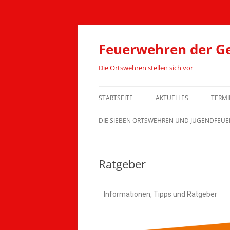
Feuerwehren der G
Die Ortswehren stellen sich vor
STARTSEITE
AKTUELLES
TERMI
DIE SIEBEN ORTSWEHREN UND JUGENDFEU
FF BICHEL-WÖBS-LÖJA
Ratgeber
FF BOSAU-KLEINNEUDORF
FF BRAAK-KLENZAU
Informationen, Tipps und Ratgeber
FF HASSENDORF
FF HUTZFELD-BRACKRADE