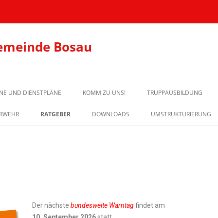
emeinde Bosau
NE UND DIENSTPLÄNE
KOMM ZU UNS!
TRUPPAUSBILDUNG
TRUPPAUSBILDUNG-TERM
ERWEHR
RATGEBER
DOWNLOADS
UMSTRUKTURIERUNG
AUSBILDUNGSUNTERLAG
Der nächste
bundesweite Warntag
findet am
10. September 2026
statt.