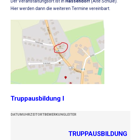
Der Veranstaltungsort ist in
Hassendorf
(Alte Schule).
Hier werden dann die weiteren Termine vereinbart.
Truppausbildung I
DATUM
UHRZEIT
ORT
BEMERKUNG
LEITER
TRUPPAUSBILDUNG